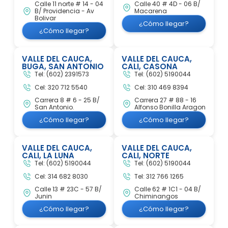
Calle 11 norte # 14 - 04
Calle 40 # 4D - 06 B/
B/ Providencia - Av
Macarena
Bolivar
¿Cómo llegar?
¿Cómo llegar?
VALLE DEL CAUCA,
VALLE DEL CAUCA,
BUGA, SAN ANTONIO
CALI, CASONA
Tel: (602) 2391573
Tel: (602) 5190044
Cel: 320 712 5540
Cel: 310 469 8394
Carrera 8 # 6 - 25 B/
Carrera 27 # 88 - 16
San Antonio.
Alfonso Bonilla Aragon
¿Cómo llegar?
¿Cómo llegar?
VALLE DEL CAUCA,
VALLE DEL CAUCA,
CALI, LA LUNA
CALI, NORTE
Tel: (602) 5190044
Tel: (602) 5190044
Cel: 314 682 8030
Tel: 312 766 1265
Calle 13 # 23C - 57 B/
Calle 62 # 1C1 - 04 B/
Junin
Chiminangos
¿Cómo llegar?
¿Cómo llegar?