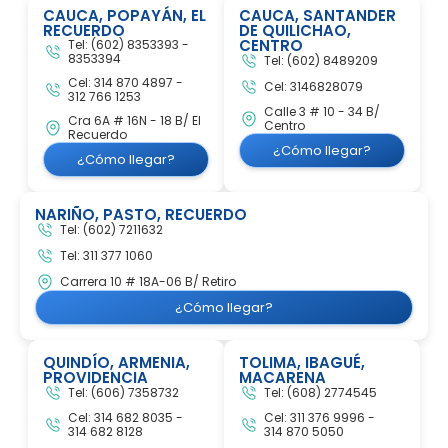
CAUCA, POPAYÁN, EL
CAUCA, SANTANDER
RECUERDO
DE QUILICHAO,
CENTRO
Tel: (602) 8353393 -
8353394
Tel: (602) 8489209
Cel: 314 870 4897 -
Cel: 3146828079
312 766 1253
Calle 3 # 10 - 34 B/
Cra 6A # 16N - 18 B/ El
Centro
Recuerdo
¿Cómo llegar?
¿Cómo llegar?
NARIÑO, PASTO, RECUERDO
Tel: (602) 7211632
Tel: 311 377 1060
Carrera 10 # 18A-06 B/ Retiro
¿Cómo llegar?
QUINDÍO, ARMENIA,
TOLIMA, IBAGUÉ,
PROVIDENCIA
MACARENA
Tel: (606) 7358732
Tel: (608) 2774545
Cel: 314 682 8035 -
Cel: 311 376 9996 -
314 682 8128
314 870 5050