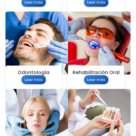
Leer más
Leer más
Odontología
Rehabilitación Oral
Leer más
Leer más