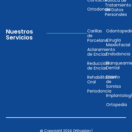
Política de
Tratamiento
Ortodoncia
de Datos
Personales
Nuestros
Carillas
Odontopedia
de
Servicios
Cirugía
Porcelana
Maxilofacial
Aclaramiento
Endodoncia
de Encías
Blanqueami
Reducción
Dental
de Encías
Diseño
Rehabilitación
de
Oral
Sonrisa
Periodoncia
Implantolog
Ortopedia
@ Copyright 2024 Orthoplan |