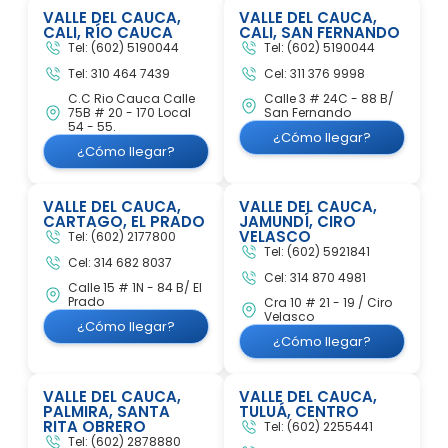
VALLE DEL CAUCA,
VALLE DEL CAUCA,
CALI, RÍO CAUCA
CALI, SAN FERNANDO
Tel: (602) 5190044
Tel: (602) 5190044
Tel: 310 464 7439
Cel: 311 376 9998
C.C Rio Cauca Calle
Calle 3 # 24C - 88 B/
75B # 20 - 170 Local
San Fernando
54 - 55.
¿Cómo llegar?
¿Cómo llegar?
VALLE DEL CAUCA,
VALLE DEL CAUCA,
CARTAGO, EL PRADO
JAMUNDÍ, CIRO
VELASCO
Tel: (602) 2177800
Tel: (602) 5921841
Cel: 314 682 8037
Cel: 314 870 4981
Calle 15 # 1N - 84 B/ El
Prado
Cra 10 # 21 - 19 / Ciro
Velasco
¿Cómo llegar?
¿Cómo llegar?
VALLE DEL CAUCA,
VALLE DEL CAUCA,
PALMIRA, SANTA
TULUÁ, CENTRO
RITA OBRERO
Tel: (602)
2255441
Tel: (602) 2878880