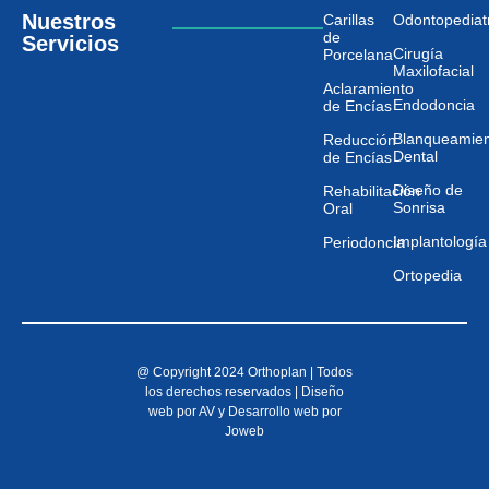
Nuestros
Carillas
Odontopediat
de
Servicios
Cirugía
Porcelana
Maxilofacial
Aclaramiento
Endodoncia
de Encías
Blanqueamie
Reducción
Dental
de Encías
Diseño de
Rehabilitación
Sonrisa
Oral
Implantología
Periodoncia
Ortopedia
@ Copyright 2024 Orthoplan | Todos
los derechos reservados |
Diseño
web por AV
y
Desarrollo web por
Joweb