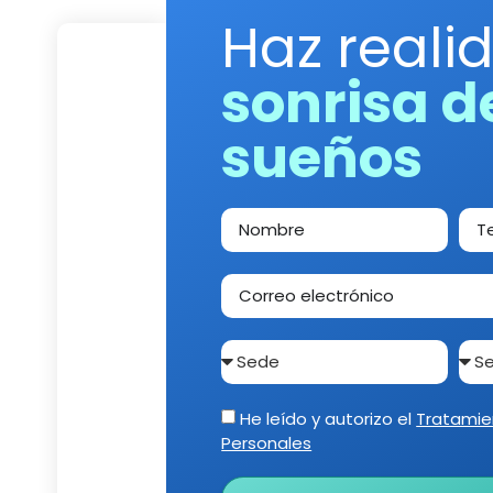
Haz reali
sonrisa d
sueños
He leído y autorizo el
Tratamie
Personales