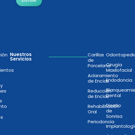
ENVIAR
Nuestros
ción
Carillas
Odontopedia
Servicios
de
Cirugía
Porcelana
ientos
Maxilofacial
Aclaramiento
Endodoncia
de Encías
 y
Blanqueami
nes
Reducción
Dental
de Encías
de
Diseño
nto
Rehabilitación
de
Oral
Sonrisa
es
Periodoncia
Implantologí