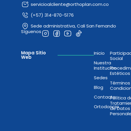
servicioalcliente@orthoplan.com.co
(+57) 314-870-5176
Sede administrativa, Cali San Fernando
Síguenos
Mapa Sitio
Inicio
Participa
Web
Social
Nuestra
Institución
Procedim
Estéticos
Sedes
Términos
Blog
Condicio
Contacto
Política 
Tratamie
Ortodoncia
de Datos
Personal