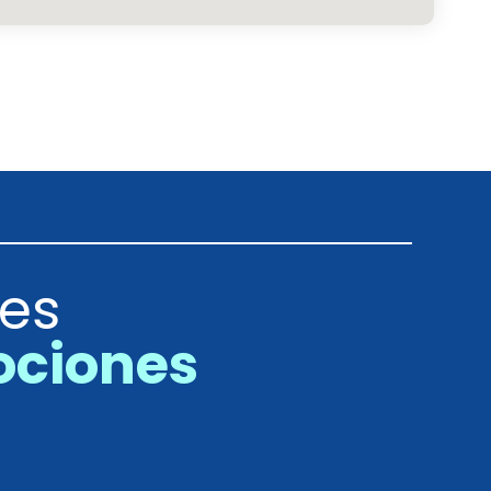
res
ociones