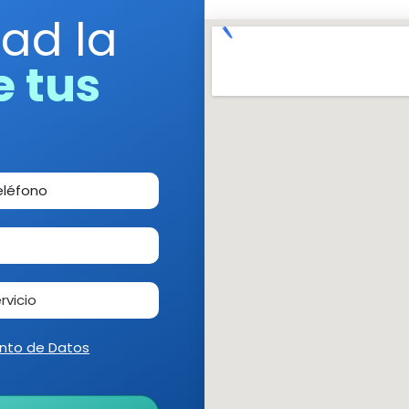
dad la
e tus
nto de Datos